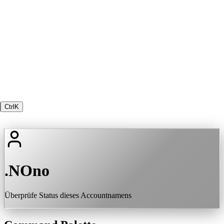
Ctrl
K
.NOno
Überprüfe Status dieses Accountnamens