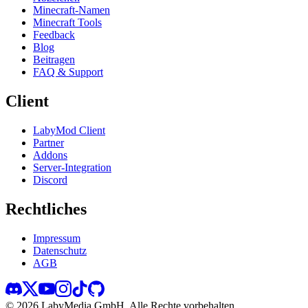
Minecraft-Namen
Minecraft Tools
Feedback
Blog
Beitragen
FAQ & Support
Client
LabyMod Client
Partner
Addons
Server-Integration
Discord
Rechtliches
Impressum
Datenschutz
AGB
©
2026
LabyMedia GmbH.
Alle Rechte vorbehalten.