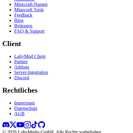
Minecraft-Namen
Minecraft Tools
Feedback
Blog
Beitragen
FAQ & Support
Client
LabyMod Client
Partner
Addons
Server-Integration
Discord
Rechtliches
Impressum
Datenschutz
AGB
©
2026
LabyMedia GmbH.
Alle Rechte vorbehalten.