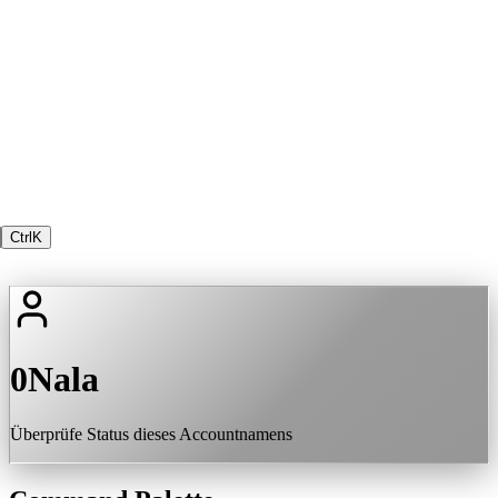
Ctrl
K
0Nala
Überprüfe Status dieses Accountnamens