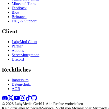
Minecraft Tools
Feedback
Blog
Beitragen
FAQ & Support
Client
LabyMod Client
Partner
Addons
Server-Integration
Discord
Rechtliches
Impressum
Datenschutz
AGB
©
2026
LabyMedia GmbH.
Alle Rechte vorbehalten.
Kein offizieller Minecraft-Service. Nicht von Mojang oder Microsoft