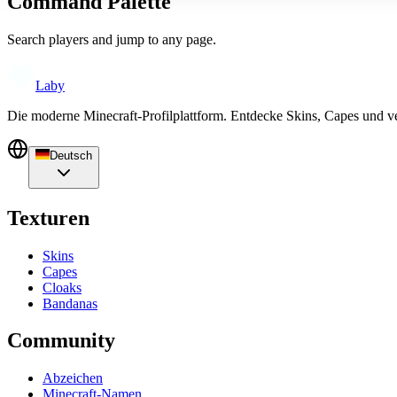
Command Palette
Search players and jump to any page.
Laby
Die moderne Minecraft-Profilplattform. Entdecke Skins, Capes und v
Deutsch
Texturen
Skins
Capes
Cloaks
Bandanas
Community
Abzeichen
Minecraft-Namen