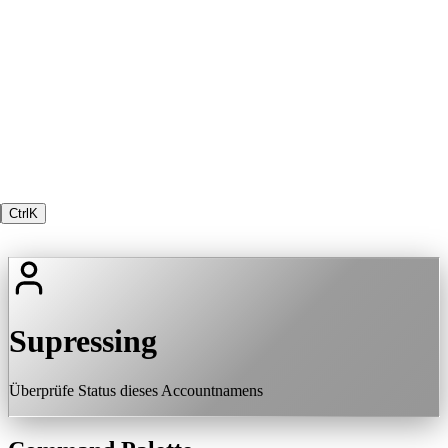
Ctrl
K
Supressing
Überprüfe Status dieses Accountnamens