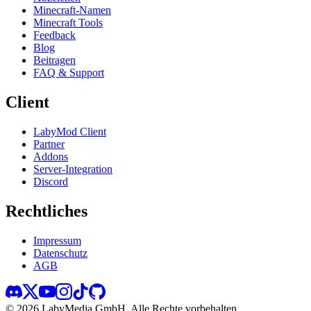
Minecraft-Namen
Minecraft Tools
Feedback
Blog
Beitragen
FAQ & Support
Client
LabyMod Client
Partner
Addons
Server-Integration
Discord
Rechtliches
Impressum
Datenschutz
AGB
©
2026
LabyMedia GmbH.
Alle Rechte vorbehalten.