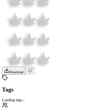
Download
Tags
Loading tags...