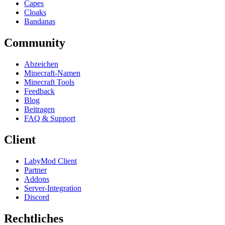
Capes
Cloaks
Bandanas
Community
Abzeichen
Minecraft-Namen
Minecraft Tools
Feedback
Blog
Beitragen
FAQ & Support
Client
LabyMod Client
Partner
Addons
Server-Integration
Discord
Rechtliches