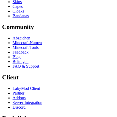
Skins
Capes
Cloaks
Bandanas
Community
Abzeichen
Minecraft-Namen
Minecraft Tools
Feedback
Blog
Beitragen
FAQ & Support
Client
LabyMod Client
Partner
Addons
Server-Integration
Discord