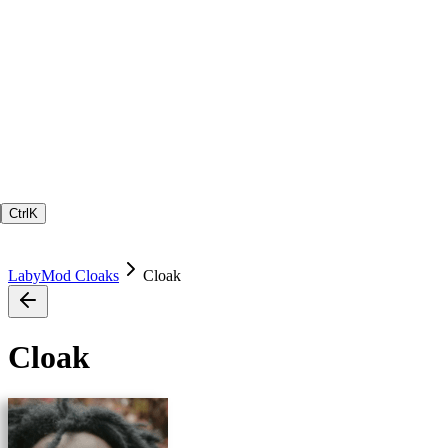
Ctrl
K
LabyMod Cloaks
Cloak
Cloak