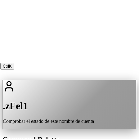
Ctrl
K
.zFel1
Comprobar el estado de este nombre de cuenta