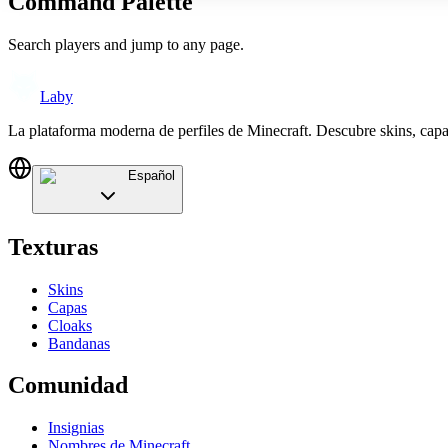
Command Palette
Search players and jump to any page.
Laby
La plataforma moderna de perfiles de Minecraft. Descubre skins, cap
Español
Texturas
Skins
Capas
Cloaks
Bandanas
Comunidad
Insignias
Nombres de Minecraft