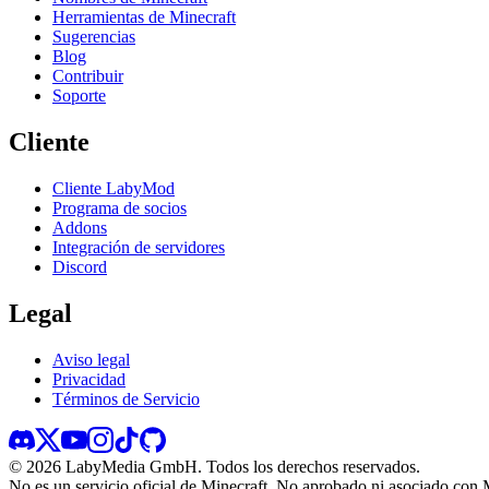
Herramientas de Minecraft
Sugerencias
Blog
Contribuir
Soporte
Cliente
Cliente LabyMod
Programa de socios
Addons
Integración de servidores
Discord
Legal
Aviso legal
Privacidad
Términos de Servicio
©
2026
LabyMedia GmbH.
Todos los derechos reservados.
No es un servicio oficial de Minecraft. No aprobado ni asociado con