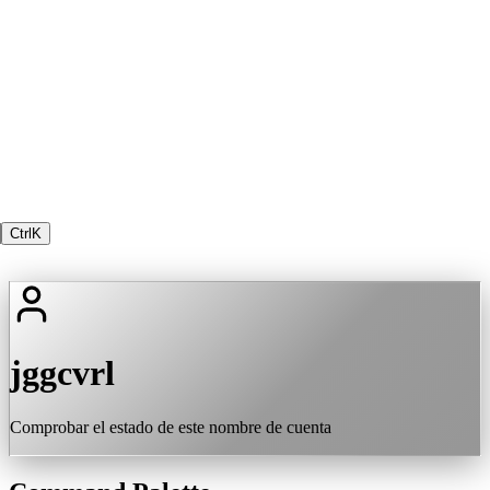
Ctrl
K
jggcvrl
Comprobar el estado de este nombre de cuenta