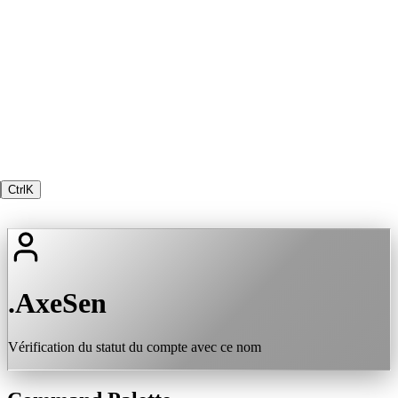
Ctrl
K
.AxeSen
Vérification du statut du compte avec ce nom