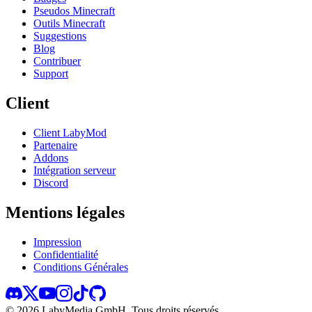
Pseudos Minecraft
Outils Minecraft
Suggestions
Blog
Contribuer
Support
Client
Client LabyMod
Partenaire
Addons
Intégration serveur
Discord
Mentions légales
Impression
Confidentialité
Conditions Générales
©
2026
LabyMedia GmbH.
Tous droits réservés.