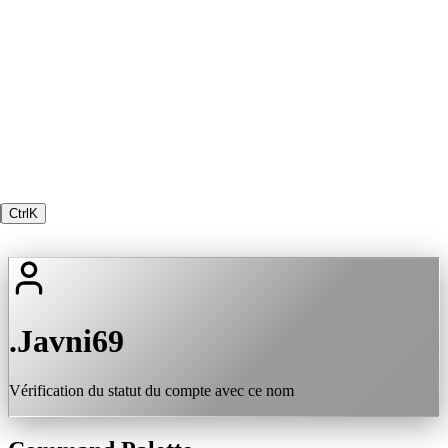
Ctrl
K
.Javni69
Vérification du statut du compte avec ce nom