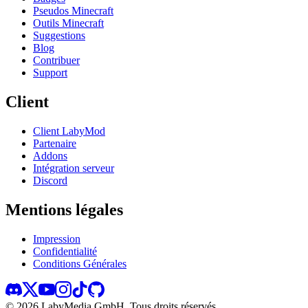
Pseudos Minecraft
Outils Minecraft
Suggestions
Blog
Contribuer
Support
Client
Client LabyMod
Partenaire
Addons
Intégration serveur
Discord
Mentions légales
Impression
Confidentialité
Conditions Générales
©
2026
LabyMedia GmbH.
Tous droits réservés.