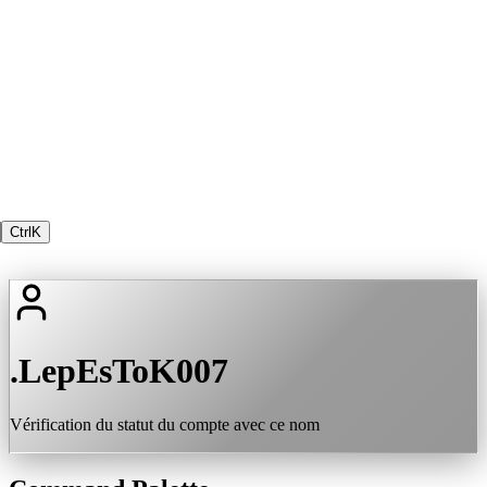
Ctrl
K
.LepEsToK007
Vérification du statut du compte avec ce nom