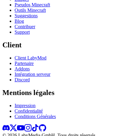
Pseudos Minecraft
Outils Minecraft
Suggestions
Blog
Contribuer
Support
Client
Client LabyMod
Partenaire
Addons
Intégration serveur
Discord
Mentions légales
Impression
Confidentialité
Conditions Générales
©
2026
LabyMedia GmbH.
Tous droits réservés.