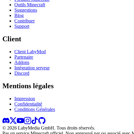
Outils Minecraft
Suggestions
Blog
Contribuer
Support
Client
Client LabyMod
Partenaire
Addons
Intégration serveur
Discord
Mentions légales
Impression
Confidentialité
Conditions Générales
©
2026
LabyMedia GmbH.
Tous droits réservés.
Pas un service Minecraft officiel. Non approuvé par ou associé avec