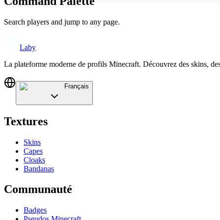
Command Palette
Search players and jump to any page.
Laby
La plateforme moderne de profils Minecraft. Découvrez des skins, de
Français
Textures
Skins
Capes
Cloaks
Bandanas
Communauté
Badges
Pseudos Minecraft