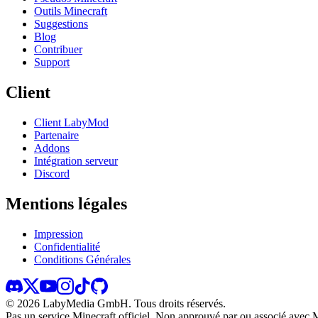
Outils Minecraft
Suggestions
Blog
Contribuer
Support
Client
Client LabyMod
Partenaire
Addons
Intégration serveur
Discord
Mentions légales
Impression
Confidentialité
Conditions Générales
©
2026
LabyMedia GmbH.
Tous droits réservés.
Pas un service Minecraft officiel. Non approuvé par ou associé avec