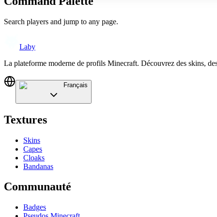
Command Palette
Search players and jump to any page.
Laby
La plateforme moderne de profils Minecraft. Découvrez des skins, de
Français
Textures
Skins
Capes
Cloaks
Bandanas
Communauté
Badges
Pseudos Minecraft