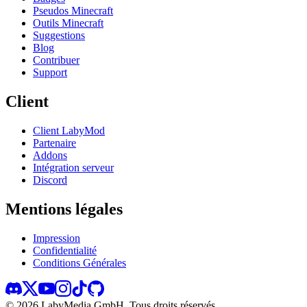
Pseudos Minecraft
Outils Minecraft
Suggestions
Blog
Contribuer
Support
Client
Client LabyMod
Partenaire
Addons
Intégration serveur
Discord
Mentions légales
Impression
Confidentialité
Conditions Générales
©
2026
LabyMedia GmbH.
Tous droits réservés.