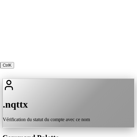
Ctrl
K
.nqttx
Vérification du statut du compte avec ce nom