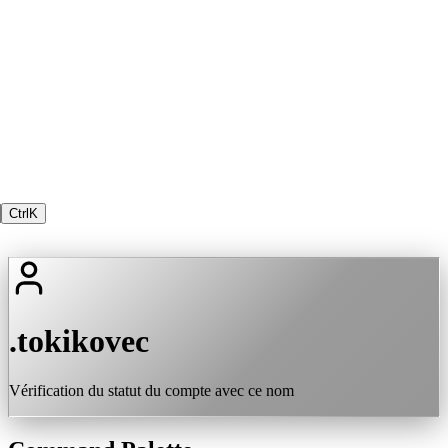
Ctrl
K
.tokikovec
Vérification du statut du compte avec ce nom