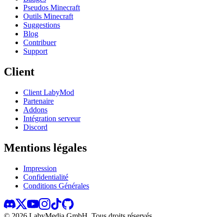
Pseudos Minecraft
Outils Minecraft
Suggestions
Blog
Contribuer
Support
Client
Client LabyMod
Partenaire
Addons
Intégration serveur
Discord
Mentions légales
Impression
Confidentialité
Conditions Générales
©
2026
LabyMedia GmbH.
Tous droits réservés.