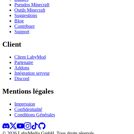
Pseudos Minecraft
Outils Minecraft
Suggestions
Blog
Contribuer
Support
Client
Client LabyMod
Partenaire
Addons
Intégration serveur
Discord
Mentions légales
Impression
Confidentialité
Conditions Générales
©
2026
LabyMedia GmbH.
Tous droits réservés.