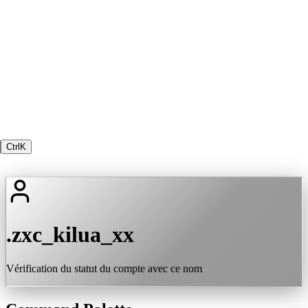
Ctrl
K
.zxc_kilua_xx
Vérification du statut du compte avec ce nom