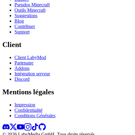
Pseudos Minecraft
Outils Minecraft
Suggestions
Blog
Contribuer
Support
Client
Client LabyMod
Partenaire
Addons
Intégration serveur
Discord
Mentions légales
Impression
Confidentialité
Conditions Générales
©
2026
LabyMedia GmbH.
Tous droits réservés.