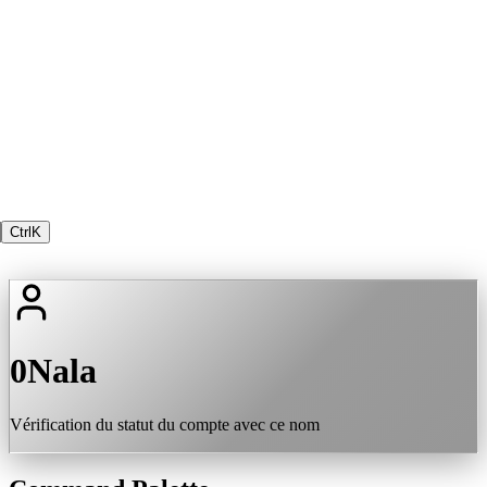
Ctrl
K
0Nala
Vérification du statut du compte avec ce nom