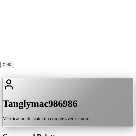
Ctrl
K
Tanglymac986986
Vérification du statut du compte avec ce nom