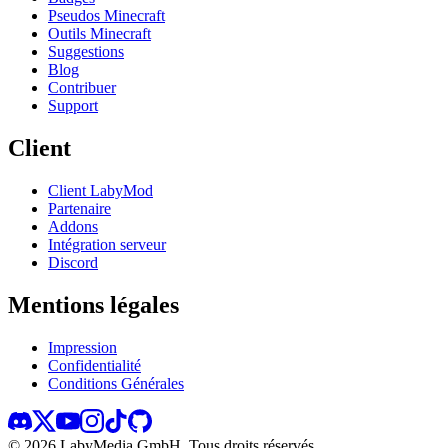
Pseudos Minecraft
Outils Minecraft
Suggestions
Blog
Contribuer
Support
Client
Client LabyMod
Partenaire
Addons
Intégration serveur
Discord
Mentions légales
Impression
Confidentialité
Conditions Générales
©
2026
LabyMedia GmbH.
Tous droits réservés.