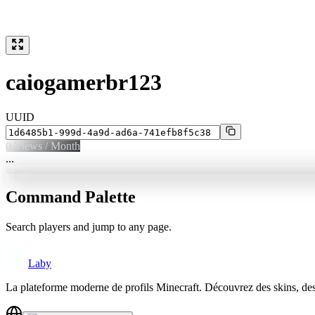
caiogamerbr123
UUID
0
Views / Month
...
Command Palette
Search players and jump to any page.
Laby
La plateforme moderne de profils Minecraft. Découvrez des skins, de