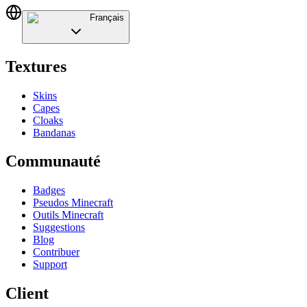
Français
Textures
Skins
Capes
Cloaks
Bandanas
Communauté
Badges
Pseudos Minecraft
Outils Minecraft
Suggestions
Blog
Contribuer
Support
Client