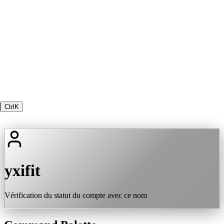
Ctrl
K
yxifit
Vérification du statut du compte avec ce nom