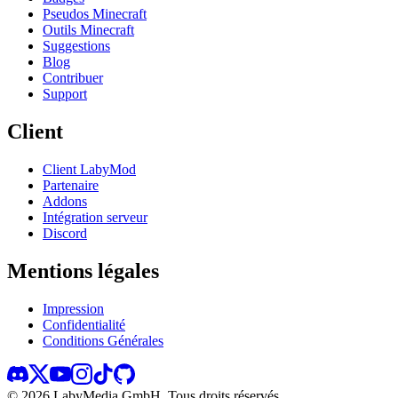
Pseudos Minecraft
Outils Minecraft
Suggestions
Blog
Contribuer
Support
Client
Client LabyMod
Partenaire
Addons
Intégration serveur
Discord
Mentions légales
Impression
Confidentialité
Conditions Générales
©
2026
LabyMedia GmbH.
Tous droits réservés.