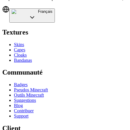
Français
Textures
Skins
Capes
Cloaks
Bandanas
Communauté
Badges
Pseudos Minecraft
Outils Minecraft
Suggestions
Blog
Contribuer
Support
Client