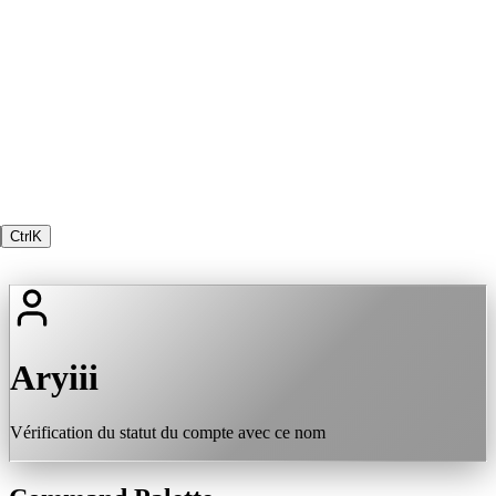
Ctrl
K
Aryiii
Vérification du statut du compte avec ce nom