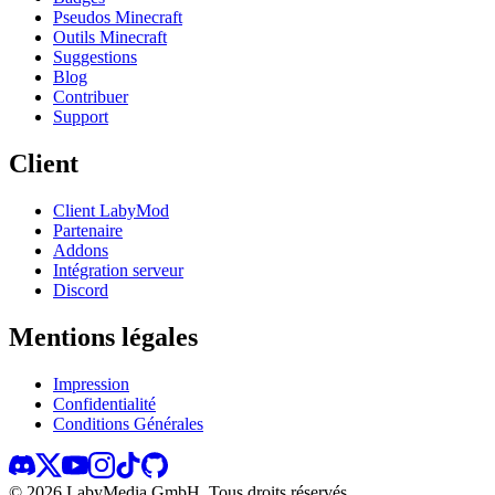
Pseudos Minecraft
Outils Minecraft
Suggestions
Blog
Contribuer
Support
Client
Client LabyMod
Partenaire
Addons
Intégration serveur
Discord
Mentions légales
Impression
Confidentialité
Conditions Générales
©
2026
LabyMedia GmbH.
Tous droits réservés.