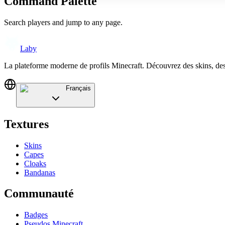
Command Palette
Search players and jump to any page.
Laby
La plateforme moderne de profils Minecraft. Découvrez des skins, de
Français
Textures
Skins
Capes
Cloaks
Bandanas
Communauté
Badges
Pseudos Minecraft