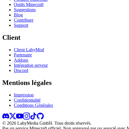
Outils Minecraft
Suggestions
Blog
Contribuer
Support
Client
Client LabyMod
Partenaire
Addons
Intégration serveur
Discord
Mentions légales
Impression
Confidentialité
Conditions Générales
©
2026
LabyMedia GmbH.
Tous droits réservés.
Pas un service Minecraft officiel. Non approuvé par ou associé avec