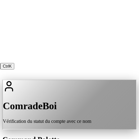
Ctrl
K
ComradeBoi
Vérification du statut du compte avec ce nom