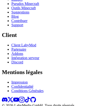
Pseudos Minecraft
Outils Minecraft
Suggestions
Blog
Contribuer
Support
Client
Client LabyMod
Partenaire
Addons
Intégration serveur
Discord
Mentions légales
Impression
Confidentialité
Conditions Générales
©
2026
LabyMedia GmbH.
Tous droits réservés.