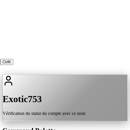
Ctrl
K
Exotic753
Vérification du statut du compte avec ce nom