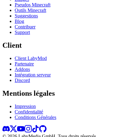
Pseudos Minecraft
Outils Minecraft
Suggestions
Blog
Contribuer
Support
Client
Client LabyMod
Partenaire
Addons
Intégration serveur
Discord
Mentions légales
Impression
Confidentialité
Conditions Générales
©
2026
LabyMedia GmbH.
Tous droits réservés.