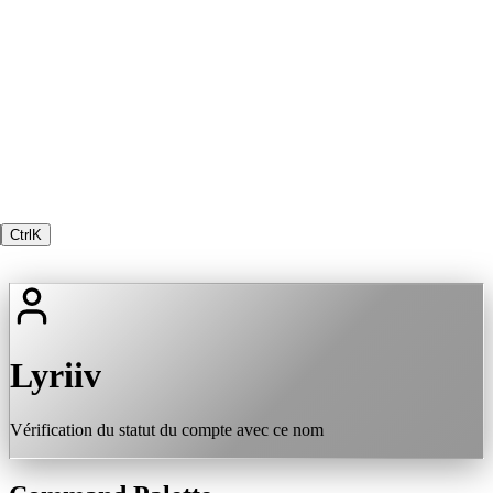
Ctrl
K
Lyriiv
Vérification du statut du compte avec ce nom