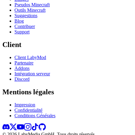
Pseudos Minecraft
Outils Minecraft
Suggestions
Blog
Contribuer
Support
Client
Client LabyMod
Partenaire
Addons
Intégration serveur
Discord
Mentions légales
Impression
Confidentialité
Conditions Générales
©
2026
LabyMedia GmbH.
Tous droits réservés.