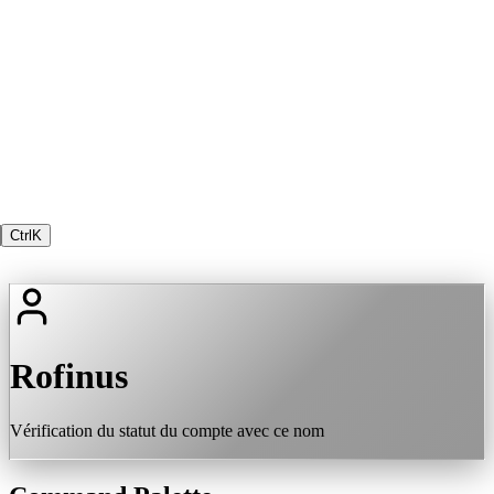
Ctrl
K
Rofinus
Vérification du statut du compte avec ce nom