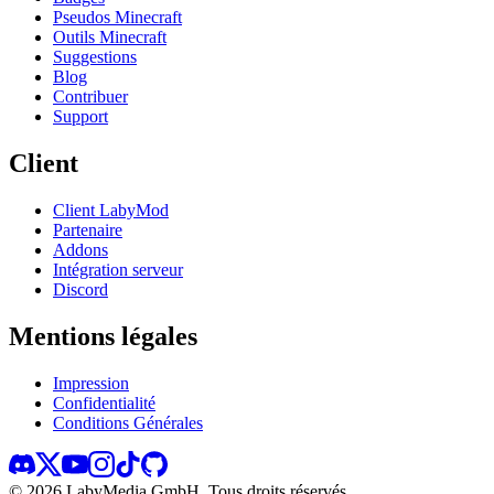
Pseudos Minecraft
Outils Minecraft
Suggestions
Blog
Contribuer
Support
Client
Client LabyMod
Partenaire
Addons
Intégration serveur
Discord
Mentions légales
Impression
Confidentialité
Conditions Générales
©
2026
LabyMedia GmbH.
Tous droits réservés.