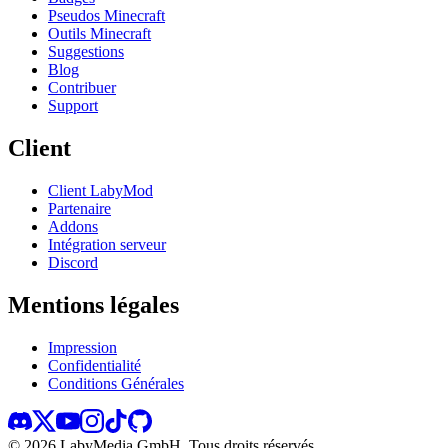
Pseudos Minecraft
Outils Minecraft
Suggestions
Blog
Contribuer
Support
Client
Client LabyMod
Partenaire
Addons
Intégration serveur
Discord
Mentions légales
Impression
Confidentialité
Conditions Générales
©
2026
LabyMedia GmbH.
Tous droits réservés.