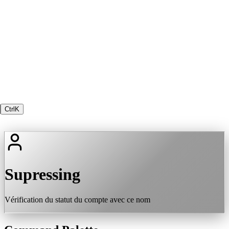
Ctrl
K
Supressing
Vérification du statut du compte avec ce nom