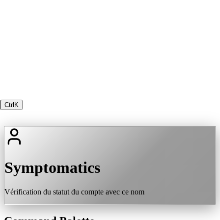
Ctrl
K
Symptomatics
Vérification du statut du compte avec ce nom