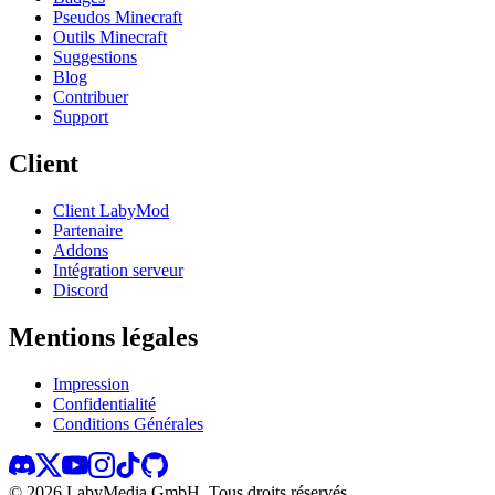
Pseudos Minecraft
Outils Minecraft
Suggestions
Blog
Contribuer
Support
Client
Client LabyMod
Partenaire
Addons
Intégration serveur
Discord
Mentions légales
Impression
Confidentialité
Conditions Générales
©
2026
LabyMedia GmbH.
Tous droits réservés.