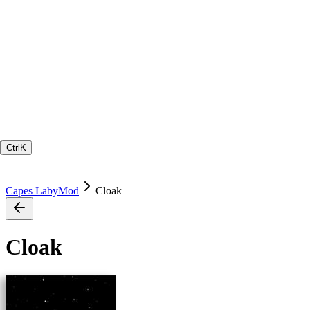
Ctrl
K
Capes LabyMod
Cloak
Cloak