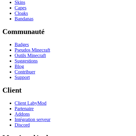
Skins
Capes
Cloaks
Bandanas
Communauté
Badges
Pseudos Minecraft
Outils Minecraft
Suggestions
Blog
Contribuer
Support
Client
Client LabyMod
Partenaire
Addons
Intégration serveur
Discord