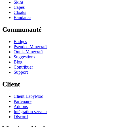
Skins
Capes
Cloaks
Bandanas
Communauté
Badges
Pseudos Minecraft
Outils Minecraft
Suggestions
Blog
Contribuer
Support
Client
Client LabyMod
Partenaire
Addons
Intégration serveur
Discord