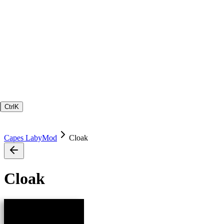
Ctrl
K
Capes LabyMod
Cloak
Cloak