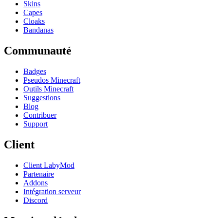
Skins
Capes
Cloaks
Bandanas
Communauté
Badges
Pseudos Minecraft
Outils Minecraft
Suggestions
Blog
Contribuer
Support
Client
Client LabyMod
Partenaire
Addons
Intégration serveur
Discord