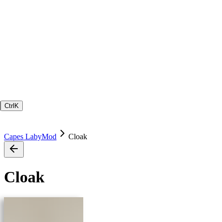
Ctrl
K
Capes LabyMod
Cloak
Cloak