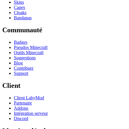
Skins
Capes
Cloaks
Bandanas
Communauté
Badges
Pseudos Minecraft
Outils Minecraft
Suggestions
Blog
Contribuer
Support
Client
Client LabyMod
Partenaire
Addons
Intégration serveur
Discord