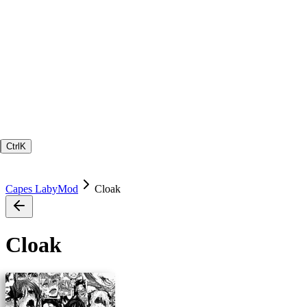
Ctrl
K
Capes LabyMod
Cloak
Cloak