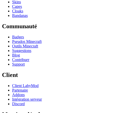
Skins
Capes
Cloaks
Bandanas
Communauté
Badges
Pseudos Minecraft
Outils Minecraft
Suggestions
Blog
Contribuer
Support
Client
Client LabyMod
Partenaire
Addons
Intégration serveur
Discord