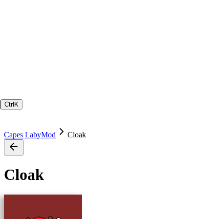
Ctrl
K
Capes LabyMod
Cloak
Cloak