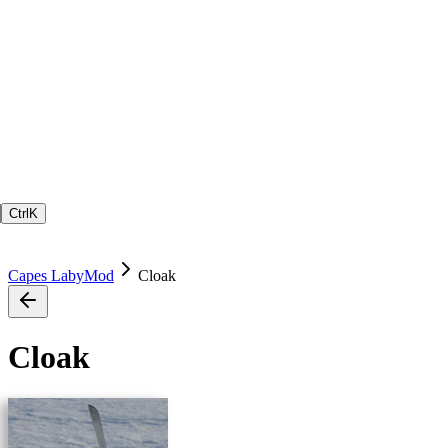
Ctrl
K
Capes LabyMod
Cloak
Cloak