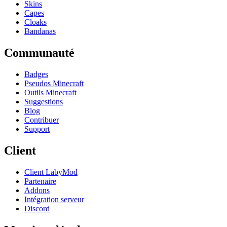
Skins
Capes
Cloaks
Bandanas
Communauté
Badges
Pseudos Minecraft
Outils Minecraft
Suggestions
Blog
Contribuer
Support
Client
Client LabyMod
Partenaire
Addons
Intégration serveur
Discord