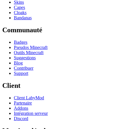
Skins
Capes
Cloaks
Bandanas
Communauté
Badges
Pseudos Minecraft
Outils Minecraft
Suggestions
Blog
Contribuer
Support
Client
Client LabyMod
Partenaire
Addons
Intégration serveur
Discord