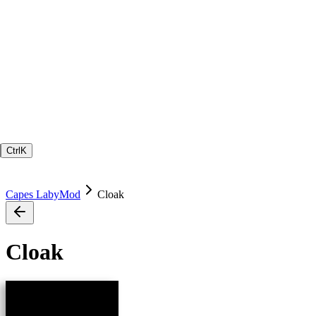
Ctrl
K
Capes LabyMod
Cloak
Cloak