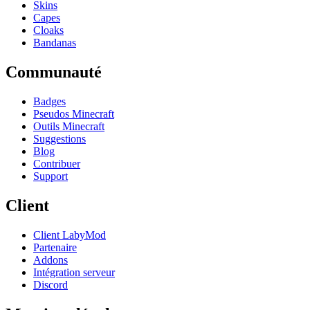
Skins
Capes
Cloaks
Bandanas
Communauté
Badges
Pseudos Minecraft
Outils Minecraft
Suggestions
Blog
Contribuer
Support
Client
Client LabyMod
Partenaire
Addons
Intégration serveur
Discord