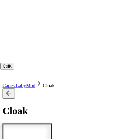
Ctrl
K
Capes LabyMod
Cloak
Cloak