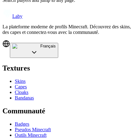
Search players and jump to any page.
Laby
La plateforme moderne de profils Minecraft. Découvrez des skins,
des capes et connectez-vous avec la communauté.
Français
Textures
Skins
Capes
Cloaks
Bandanas
Communauté
Badges
Pseudos Minecraft
Outils Minecraft