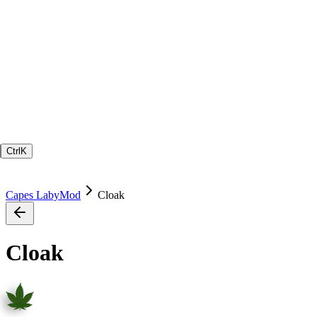
Ctrl
K
Capes LabyMod
Cloak
Cloak