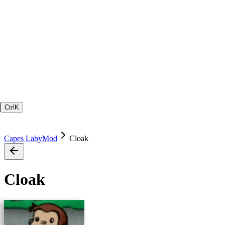
Ctrl
K
Capes LabyMod
Cloak
Cloak