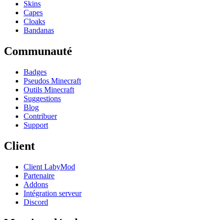
Skins
Capes
Cloaks
Bandanas
Communauté
Badges
Pseudos Minecraft
Outils Minecraft
Suggestions
Blog
Contribuer
Support
Client
Client LabyMod
Partenaire
Addons
Intégration serveur
Discord