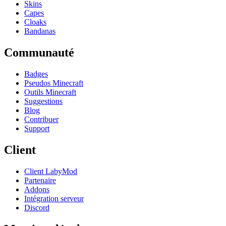
Skins
Capes
Cloaks
Bandanas
Communauté
Badges
Pseudos Minecraft
Outils Minecraft
Suggestions
Blog
Contribuer
Support
Client
Client LabyMod
Partenaire
Addons
Intégration serveur
Discord