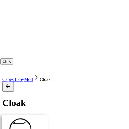
Ctrl
K
Capes LabyMod
Cloak
Cloak