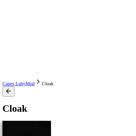
Capes LabyMod
Cloak
Cloak