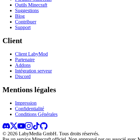
Outils Minecraft
Suggestions
Blog
Contribuer
Support
Client
Client LabyMod
Partenaire
Addons
Intégration serveur
Discord
Mentions légales
Impression
Confidentialité
Conditions Générales
©
2026
LabyMedia GmbH.
Tous droits réservés.
Pas un service Minecraft officiel. Non approuvé par ou associé avec