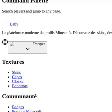
Command Palette
Search players and jump to any page.
Laby
La plateforme moderne de profils Minecraft. Découvrez des skins, de
Français
Textures
Skins
Capes
Cloaks
Bandanas
Communauté
Badges
Pseudos Minecraft