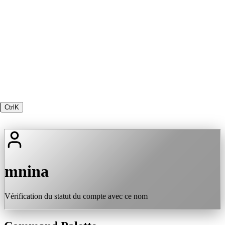
Ctrl
K
mnina
Vérification du statut du compte avec ce nom