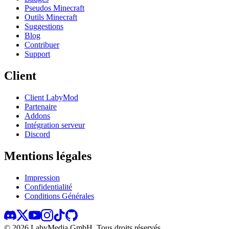
Pseudos Minecraft
Outils Minecraft
Suggestions
Blog
Contribuer
Support
Client
Client LabyMod
Partenaire
Addons
Intégration serveur
Discord
Mentions légales
Impression
Confidentialité
Conditions Générales
©
2026
LabyMedia GmbH.
Tous droits réservés.