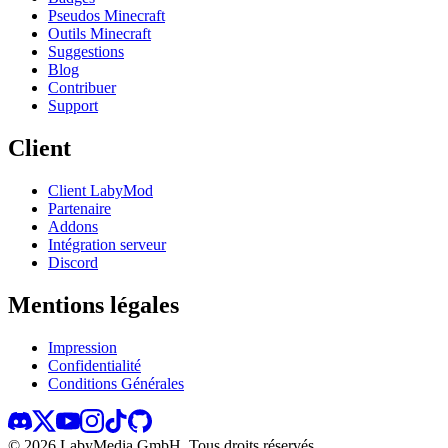
Pseudos Minecraft
Outils Minecraft
Suggestions
Blog
Contribuer
Support
Client
Client LabyMod
Partenaire
Addons
Intégration serveur
Discord
Mentions légales
Impression
Confidentialité
Conditions Générales
©
2026
LabyMedia GmbH.
Tous droits réservés.