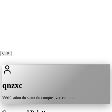
Ctrl
K
qnzxc
Vérification du statut du compte avec ce nom