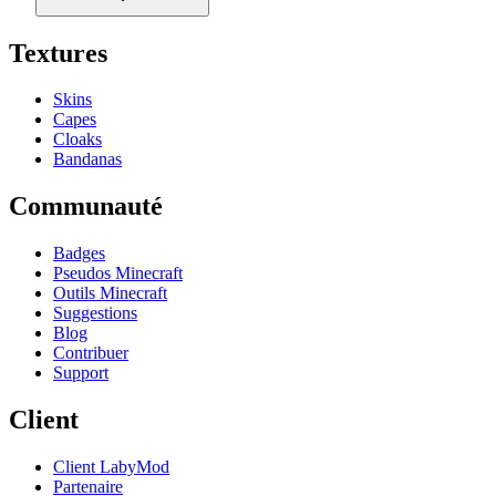
Textures
Skins
Capes
Cloaks
Bandanas
Communauté
Badges
Pseudos Minecraft
Outils Minecraft
Suggestions
Blog
Contribuer
Support
Client
Client LabyMod
Partenaire