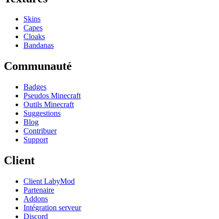
Skins
Capes
Cloaks
Bandanas
Communauté
Badges
Pseudos Minecraft
Outils Minecraft
Suggestions
Blog
Contribuer
Support
Client
Client LabyMod
Partenaire
Addons
Intégration serveur
Discord