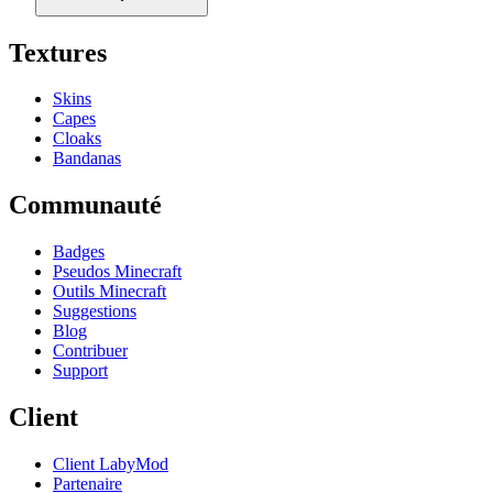
Textures
Skins
Capes
Cloaks
Bandanas
Communauté
Badges
Pseudos Minecraft
Outils Minecraft
Suggestions
Blog
Contribuer
Support
Client
Client LabyMod
Partenaire